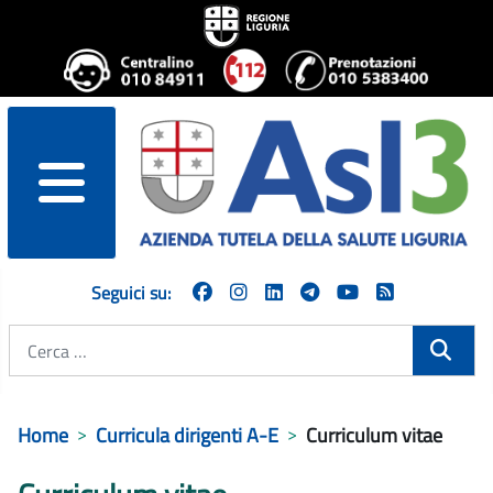
menu
Seguici su:
Cerca
Home
Curricula dirigenti A-E
Curriculum vitae