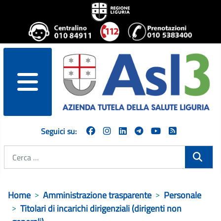
menu
Seguici su:
Cerca
Home
Amministrazione trasparente
Personale
Titolari di incarichi dirigenziali (dirigenti non