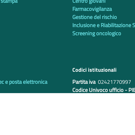
 stampa
Centro giovani
Farmacovigilanza
Gestione del rischio
Inclusione e Riabilitazione 
Screening oncologico
Codici istituzionali
ec e posta elettronica
Partita iva
02421770997
Codice Univoco ufficio - P
IBAN