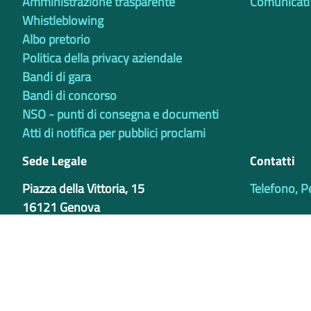
Amministrazione trasparente
Comunicati
Whistleblowing
Albo pretorio
Politica della privacy aziendale
Bandi di gara
Bandi di concorso
NSO - punti di consegna e documenti
Atti di notifica per pubblici proclami
Sede Legale
Contatti
Piazza della Vittoria, 15
Telefono, P
16121 Genova
Sede Operativa
Via Bertani 4
16125 - Genova