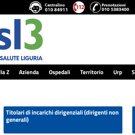
lla Z
Azienda
Ospedali
Territorio
Urp
S
Titolari di incarichi dirigenziali (dirigenti non
generali)