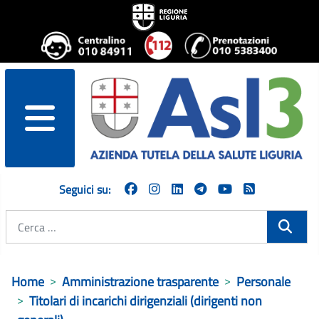
menu
Seguici su:
Cerca
Home
Amministrazione trasparente
Personale
Titolari di incarichi dirigenziali (dirigenti non