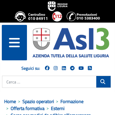
menu
Seguici su:
Cerca
Home
Spazio operatori
Formazione
Offerta formativa
Esterni