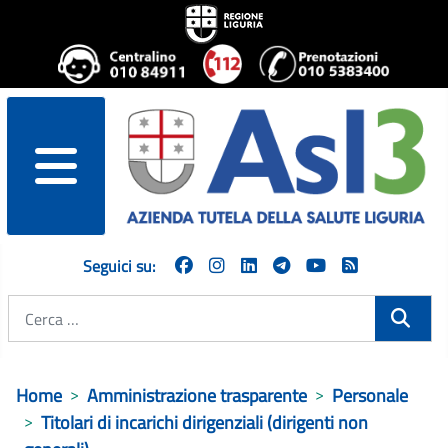
menu
Seguici su:
Cerca
Home
Amministrazione trasparente
Personale
Titolari di incarichi dirigenziali (dirigenti non