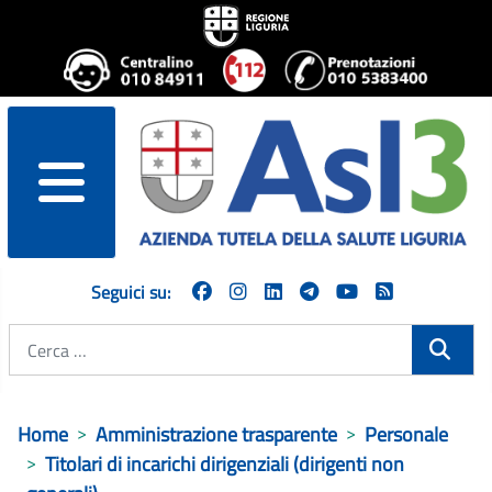
menu
Seguici su:
Cerca
Home
Amministrazione trasparente
Personale
Titolari di incarichi dirigenziali (dirigenti non