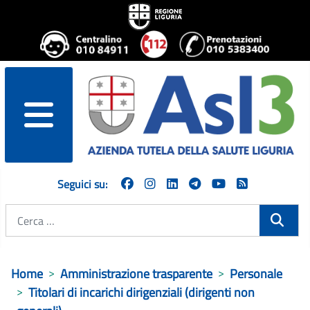
menu
Seguici su:
Cerca
Home
Amministrazione trasparente
Personale
Titolari di incarichi dirigenziali (dirigenti non