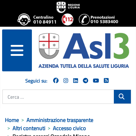
menu
Seguici su:
Cerca
Home
Amministrazione trasparente
Altri contenuti
Accesso civico