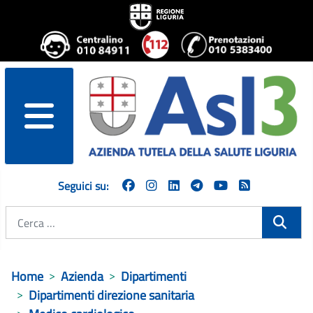
menu
Seguici su:
Cerca
Home
Azienda
Dipartimenti
Dipartimenti direzione sanitaria