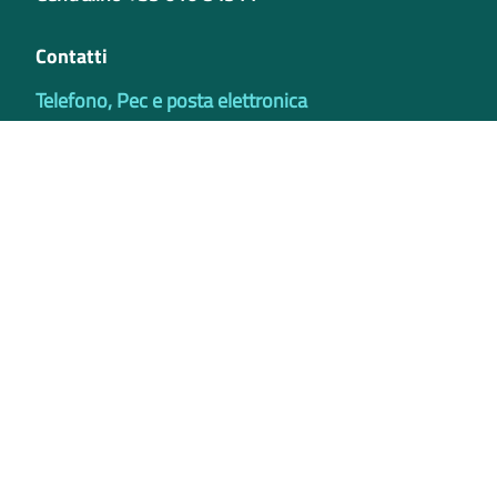
Contatti
Telefono, Pec e posta elettronica
Codici istituzionali
Partita iva
02421770997
Codice Univoco ufficio - PIB8EU
IBAN
Certificazioni
Credits
Privacy e Cookie Policy
Note legali
Bilanci
Accessibilità