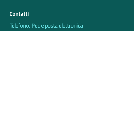
Contatti
Telefono, Pec e posta elettronica
Codici istituzionali
Partita iva
02421770997
Codice Univoco ufficio - PIB8EU
IBAN
Certificazioni
Credits
Privacy e Cookie Policy
Note legali
Bilanci
Accessibilità