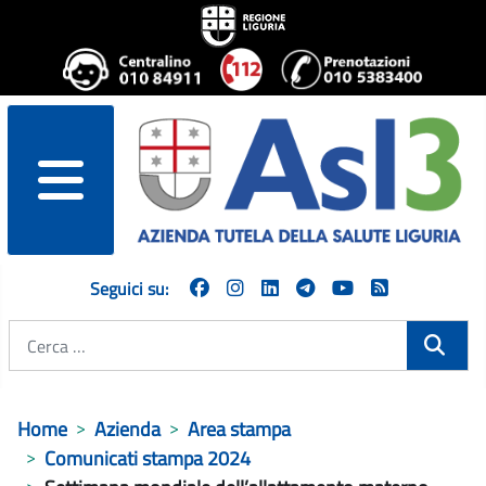
menu
Seguici su:
Cerca
Home
Azienda
Area stampa
Comunicati stampa 2024