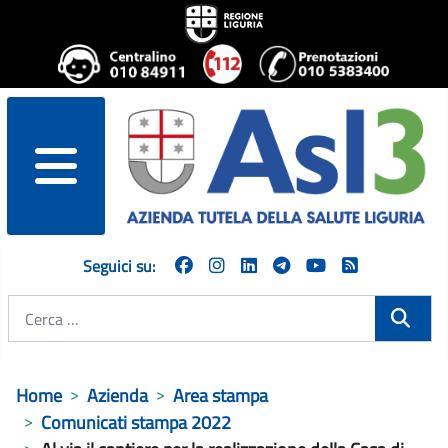
menu
Seguici su:
Cerca
Home
Azienda
Area stampa
Comunicati stampa 2022