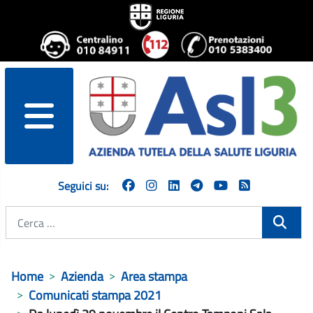
menu
Seguici su:
Cerca
Home
Azienda
Area stampa
Comunicati stampa 2021