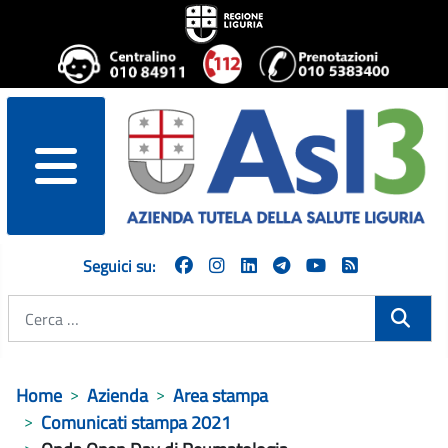
menu
Seguici su:
Cerca
Home
Azienda
Area stampa
Comunicati stampa 2021