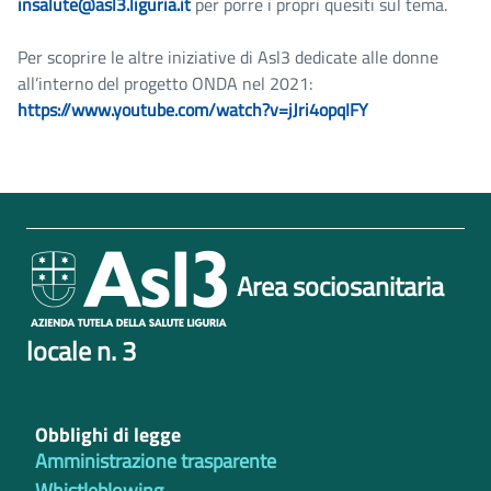
insalute@asl3.liguria.it
per porre i propri quesiti sul tema.
Per scoprire le altre iniziative di Asl3 dedicate alle donne
all’interno del progetto ONDA nel 2021:
https://www.youtube.com/watch?v=jJri4opqIFY
Area sociosanitaria
locale n. 3
Obblighi di legge
Amministrazione trasparente
Whistleblowing