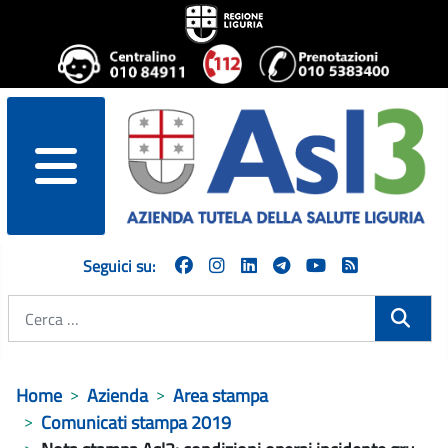
menu
Seguici su:
Cerca
Home
Azienda
Area stampa
Comunicati stampa 2019