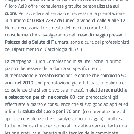
A loro Asl3 offre *consulenze gratuite personalizzate sul
cuore
. Per accedere al servizio è necessaria la prenotazione
al
numero 010 849 7237 da lunedì a venerdì dalle 9 alle 12
.
Non è necessaria la richiesta del medico curante. Le
consulenze
, che si svolgeranno nel
mese di maggio presso il
Palazzo della Salute di Fiumara
, sono a cura dei professionisti
del Dipartimento di Cardiologia di Asl3.
La campagna “Buon Compleanno in salute” pone in primo
piano il benessere della donna su specifici temi:
alimentazione e metabolismo per le donne che compiono 50
anni nel 2019
(con prenotazione già effettuate a febbraio e
consulenze che si sono svolte a marzo),
malattie reumatiche
e osteoporosi per chi ne compie 60
(con prenotazioni già
effettuate a marzo e consulenze che si svolgono ad aprile) ed
infine la
salute del cuore per i 70 anni
(con prenotazione ad
aprile e consulenze che si svolgeranno a maggio). Inoltre a
tutte le donne che aderiranno all'iniziativa verrà offerta una
lezione gratuita all'aperto sulla tecnica della camminata