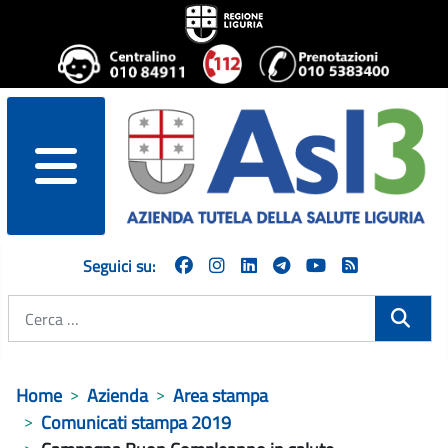
menu
Seguici su:
Cerca
Home
Azienda
Area stampa
Comunicati stampa 2019