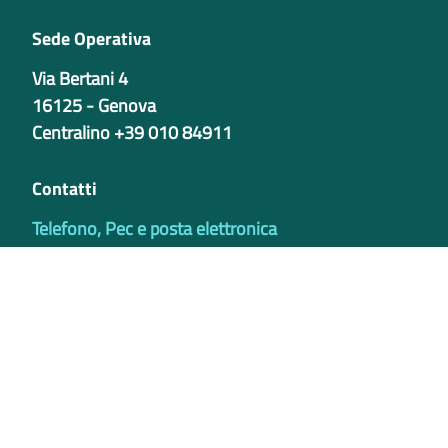
Sede Operativa
Via Bertani 4
16125 - Genova
Centralino +39 010 84911
Contatti
Telefono, Pec e posta elettronica
Codici istituzionali
Partita iva
02421770997
Codice Univoco ufficio - PIB8EU
IBAN
Certificazioni