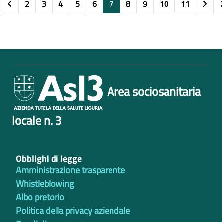
2
3
4
5
6
7
8
9
10
11
Area sociosanitaria
locale n. 3
Obblighi di legge
Amministrazione trasparente
Whistleblowing
Albo pretorio
Politica della privacy aziendale