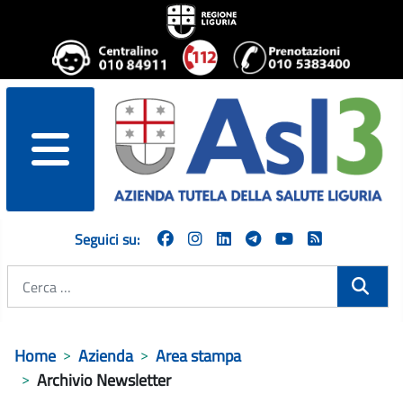
menu
Seguici su:
Cerca
Home
Azienda
Area stampa
Archivio Newsletter