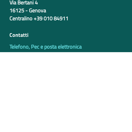
Via Bertani 4
16125 - Genova
Centralino +39 010 84911
Contatti
Telefono, Pec e posta elettronica
Codici istituzionali
Partita iva
02421770997
Codice Univoco ufficio - PIB8EU
IBAN
Certificazioni