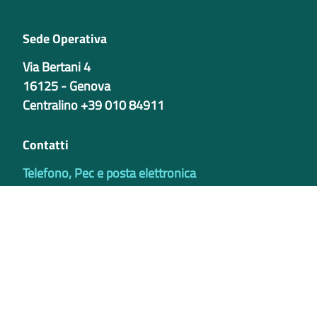
Sede Operativa
Via Bertani 4
16125 - Genova
Centralino +39 010 84911
Contatti
Telefono, Pec e posta elettronica
Codici istituzionali
Partita iva
02421770997
Codice Univoco ufficio - PIB8EU
IBAN
Certificazioni