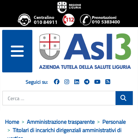
menu
Seguici su:
Cerca
Home
Amministrazione trasparente
Personale
Titolari di incarichi dirigenziali amministrativi di