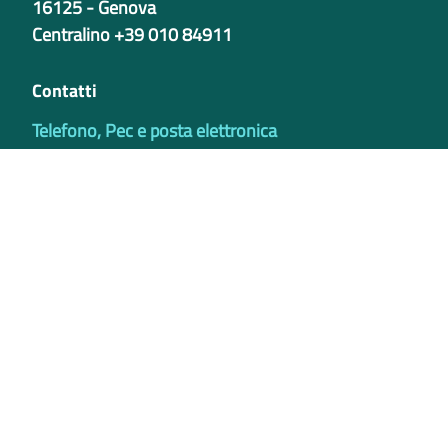
16125 - Genova
Centralino +39 010 84911
Contatti
Telefono, Pec e posta elettronica
Codici istituzionali
Partita iva
02421770997
Codice Univoco ufficio - PIB8EU
IBAN
Certificazioni
Credits
Privacy e Cookie Policy
Note legali