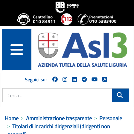
menu
Seguici su:
Cerca
Home
Amministrazione trasparente
Personale
Titolari di incarichi dirigenziali (dirigenti non