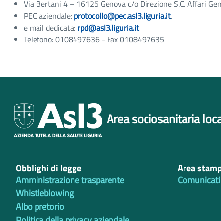
Via Bertani 4 – 16125 Genova c/o Direzione S.C. Affari Gen
PEC aziendale:
protocollo@pec.asl3.liguria.it
.
e mail dedicata:
rpd@asl3.liguria.it
Telefono: 0108497636 - Fax 0108497635
Area sociosanitaria loca
Obblighi di legge
Area stam
Amministrazione trasparente
Comunicati
Whistleblowing
Albo pretorio
Politica della privacy aziendale