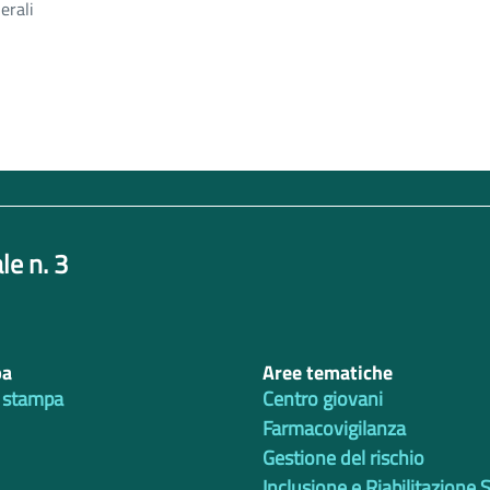
erali
le n. 3
pa
Aree tematiche
 stampa
Centro giovani
Farmacovigilanza
Gestione del rischio
Inclusione e Riabilitazione 