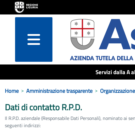
menu
Servizi dalla A a
Home
Amministrazione trasparente
Organizzazione
Dati di contatto R.P.D.
Il R.P.D. aziendale (Responsabile Dati Personali), nominato ai s
seguenti indirizzi: