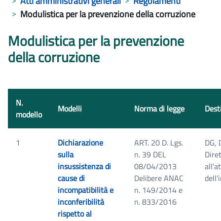
Atti amministrativi generali
Regolamenti
Modulistica per la prevenzione della corruzione
Modulistica per la prevenzione
della corruzione
N.
Modelli
Norma di legge
Dest
modello
1
Dichiarazione
ART. 20 D. Lgs.
DG, 
sulla
n. 39 DEL
Diret
insussistenza di
08/04/2013
all'
cause di
Delibere ANAC
dell’
incompatibilità e
n. 149/2014 e
inconferibilità
n. 833/2016
rispetto al