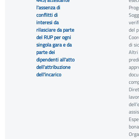
445) attestante
esec
l'assenza di
Prog
conflitti di
Sogg
interesi da
verif
rilasciare da parte
del 
del RUP per ogni
Coor
singola gara e da
di si
parte dei
Altri
dipendenti all'atto
pred
dell'attribuzione
appr
dell'incarico
docu
comp
Dire
lavo
dell’
assis
Espe
bona
Organ