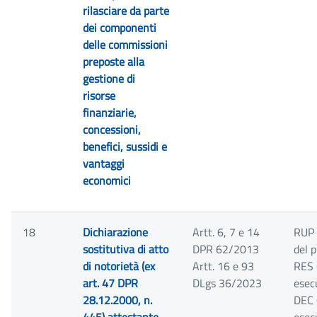
rilasciare da parte
dei componenti
delle commissioni
preposte alla
gestione di
risorse
finanziarie,
concessioni,
benefici, sussidi e
vantaggi
economici
18
Dichiarazione
Artt. 6, 7 e 14
RUP 
sostitutiva di atto
DPR 62/2013
del 
di notorietà (ex
Artt. 16 e 93
RES 
art. 47 DPR
DLgs 36/2023
esec
28.12.2000, n.
DEC 