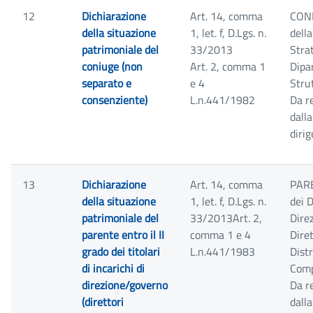
12
Dichiarazione
Art. 14, comma
CONI
della situazione
1, let. f, D.Lgs. n.
dell
patrimoniale del
33/2013
Strat
coniuge (non
Art. 2, comma 1
Dipar
separato e
e 4
Stru
consenziente)
L.n.441/1982
Da r
dall
diri
13
Dichiarazione
Art. 14, comma
PARE
della situazione
1, let. f, D.Lgs. n.
dei D
patrimoniale del
33/2013Art. 2,
Dire
parente entro il II
comma 1 e 4
Dire
grado dei titolari
L.n.441/1983
Distr
di incarichi di
Comp
direzione/governo
Da r
(direttori
dall