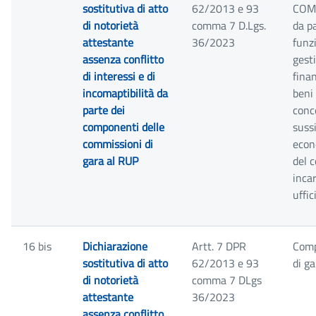
sostitutiva di atto
62/2013 e 93
COM
di notorietà
comma 7 D.Lgs.
da pa
attestante
36/2023
funzi
assenza conflitto
gesti
di interessi e di
finan
incomaptibilità da
beni 
parte dei
conce
componenti delle
suss
commissioni di
econ
gara al RUP
del 
inca
uffic
16 bis
Dichiarazione
Artt. 7 DPR
Comp
sostitutiva di atto
62/2013 e 93
di ga
di notorietà
comma 7 DLgs
attestante
36/2023
assenza conflitto