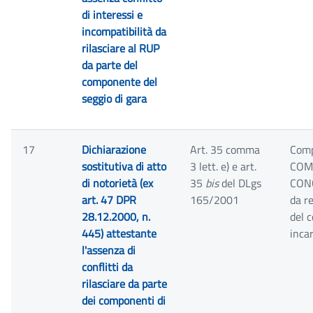
di interessi e
incompatibilità da
rilasciare al RUP
da parte del
componente del
seggio di gara
17
Dichiarazione
Art. 35 comma
Comp
sostitutiva di atto
3 lett. e) e art.
COMM
di notorietà (ex
35
bis
del DLgs
CON
art. 47 DPR
165/2001
da r
28.12.2000, n.
del 
445) attestante
inca
l'assenza di
conflitti da
rilasciare da parte
dei componenti di