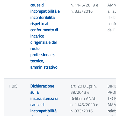
cause di
n. 1146/2019 e
AMM
incompatibilità e
n. 833/2016
all’a
inconferibilità
dell
rispetto al
conf
conferimento di
dell’
incarico
dirigenziale del
ruolo
professionale,
tecnico,
amministrativo
1 BIS
Dichiarazione
art. 20 D.Lgs n.
DIRI
sulla
39/2013 e
PRO
insussistenza di
Delibera ANAC
TECN
cause di
n. 1146/2019 e
AMMI
incompatibilità
n. 833/2016
rela