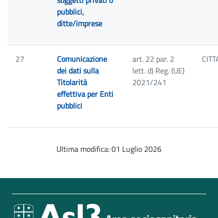
soggetti privati o
pubblici,
ditte/imprese
27
Comunicazione
art. 22 par. 2
CITT
dei dati sulla
lett. d) Reg. (UE)
Titolarità
2021/241
effettiva per Enti
pubblici
Ultima modifica: 01 Luglio 2026