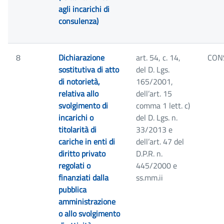
agli incarichi di
consulenza)
8
Dichiarazione
art. 54, c. 14,
CON
sostitutiva di atto
del D. Lgs.
di notorietà,
165/2001,
relativa allo
dell’art. 15
svolgimento di
comma 1 lett. c)
incarichi o
del D. Lgs. n.
titolarità di
33/2013 e
cariche in enti di
dell’art. 47 del
diritto privato
D.P.R. n.
regolati o
445/2000 e
finanziati dalla
ss.mm.ii
pubblica
amministrazione
o allo svolgimento