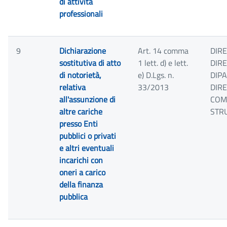
di attività
professionali
9
Dichiarazione
Art. 14 comma
DIRE
sostitutiva di atto
1 lett. d) e lett.
DIRE
di notorietà,
e) D.Lgs. n.
DIP
relativa
33/2013
DIR
all'assunzione di
COM
altre cariche
STR
presso Enti
pubblici o privati
e altri eventuali
incarichi con
oneri a carico
della finanza
pubblica