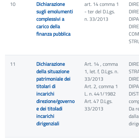
10
Dichiarazione
art. 14 comma 1
DIRE
sugli emolumenti
- ter del D.Lgs.
DIRE
complessivi a
n. 33/2013
DIP
carico della
DIR
finanza pubblica
COM
STR
11
Dichiarazione
Art. 14 , comma
DIRE
della situazione
1, let. f, D.Lgs. n.
STRA
patrimoniale dei
33/2013
DIRE
titolari di
Art. 2, comma 1
DIPA
incarichi
L. n. 441/1982
DIST
direzione/governo
Art. 47 D.Lgs.
comp
e dei titoladi
33/2013
Da r
incarichi
dall
dirigenziali
diri