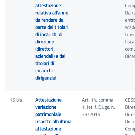
attestazione
Comp
relativa all'anno
Da r
da rendere da
entr
parte dei titolari
scade
di incarichi di
tras
direzione
fisca
(direttori
comu
aziendali) e dei
Dice
titolari di
incarichi
dirigenziali
15 bis
Attestazione
Art. 14, comma
CESSA
variazione
1, let. f, D.Lgs. n.
Dire
patrimoniale
33/2015
Dire
rispetto all'ultima
Distr
attestazione
Comp