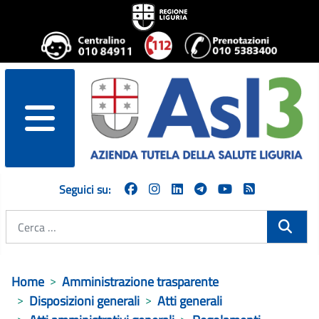
menu
Seguici su:
Cerca
Home
Amministrazione trasparente
Disposizioni generali
Atti generali