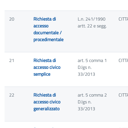
20
Richiesta di
L.n. 241/1990
CITT
accesso
artt. 22 e segg.
documentale /
procedimentale
21
Richiesta di
art. 5 comma 1
CITT
accesso civico
D.lgs n.
semplice
33/2013
22
Richiesta di
art. 5 comma 2
CITT
accesso civico
D.lgs n.
generalizzato
33/2013