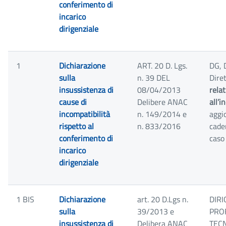
conferimento di
incarico
dirigenziale
1
Dichiarazione
ART. 20 D. Lgs.
DG, 
sulla
n. 39 DEL
Diret
insussistenza di
08/04/2013
rela
cause di
Delibere ANAC
all’i
incompatibilità
n. 149/2014 e
aggi
rispetto al
n. 833/2016
cade
conferimento di
caso 
incarico
dirigenziale
1 BIS
Dichiarazione
art. 20 D.Lgs n.
DIRI
sulla
39/2013 e
PRO
insussistenza di
Delibera ANAC
TECN