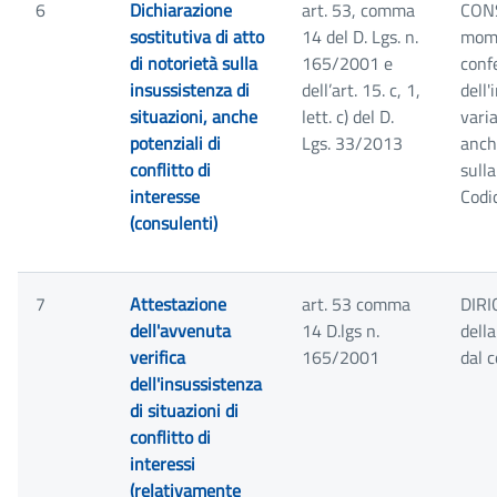
6
Dichiarazione
art. 53, comma
CONS
sostitutiva di atto
14 del D. Lgs. n.
mome
di notorietà sulla
165/2001 e
conf
insussistenza di
dell’art. 15. c, 1,
dell'
situazioni, anche
lett. c) del D.
varia
potenziali di
Lgs. 33/2013
anch
conflitto di
sulla
interesse
Codic
(consulenti)
7
Attestazione
art. 53 comma
DIRI
dell'avvenuta
14 D.lgs n.
dell
verifica
165/2001
dal 
dell'insussistenza
di situazioni di
conflitto di
interessi
(relativamente