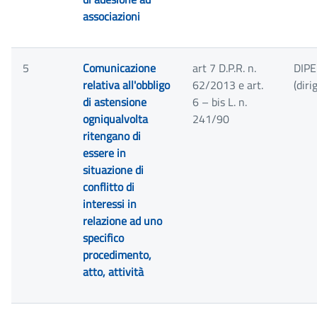
associazioni
5
Comunicazione
art 7 D.P.R. n.
DIP
relativa all'obbligo
62/2013 e art.
(dir
di astensione
6 – bis L. n.
ogniqualvolta
241/90
ritengano di
essere in
situazione di
conflitto di
interessi in
relazione ad uno
specifico
procedimento,
atto, attività