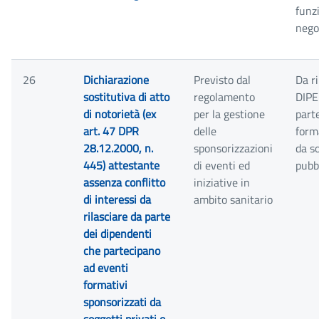
funz
negoz
26
Dichiarazione
Previsto dal
Da ri
sostitutiva di atto
regolamento
DIPE
di notorietà (ex
per la gestione
part
art. 47 DPR
delle
form
28.12.2000, n.
sponsorizzazioni
da so
445) attestante
di eventi ed
pubbl
assenza conflitto
iniziative in
di interessi da
ambito sanitario
rilasciare da parte
dei dipendenti
che partecipano
ad eventi
formativi
sponsorizzati da