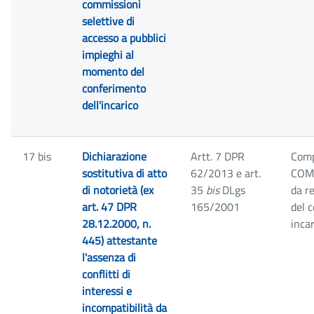
commissioni
selettive di
accesso a pubblici
impieghi al
momento del
conferimento
dell'incarico
17 bis
Dichiarazione
Artt. 7 DPR
Comp
sostitutiva di atto
62/2013 e art.
COM
di notorietà (ex
35
bis
DLgs
da r
art. 47 DPR
165/2001
del 
28.12.2000, n.
inca
445) attestante
l'assenza di
conflitti di
interessi e
incompatibilità da