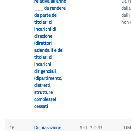
relativa all'anno
Da r
___ da rendere
dall
da parte dei
dell
titolari di
non o
incarichi di
direzione
(direttori
aziendali) e dei
titolari di
incarichi
dirigenziali
(dipartimento,
distretti,
strutture
complesse)
cessati
16
Dichiarazione
Artt. 7 DPR
COM