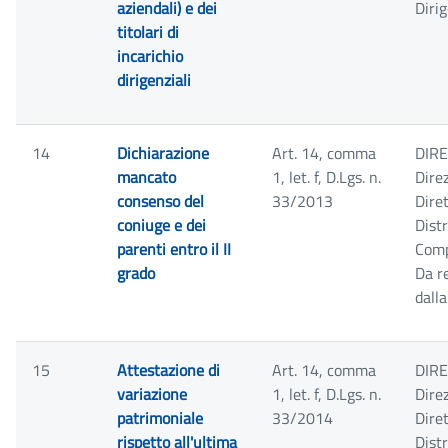
aziendali) e dei
Diri
titolari di
incarichio
dirigenziali
14
Dichiarazione
Art. 14, comma
DIRE
mancato
1, let. f, D.Lgs. n.
Dire
consenso del
33/2013
Dire
coniuge e dei
Distr
parenti entro il II
Comp
grado
Da r
dall
15
Attestazione di
Art. 14, comma
DIRE
variazione
1, let. f, D.Lgs. n.
Dire
patrimoniale
33/2014
Dire
rispetto all'ultima
Distr