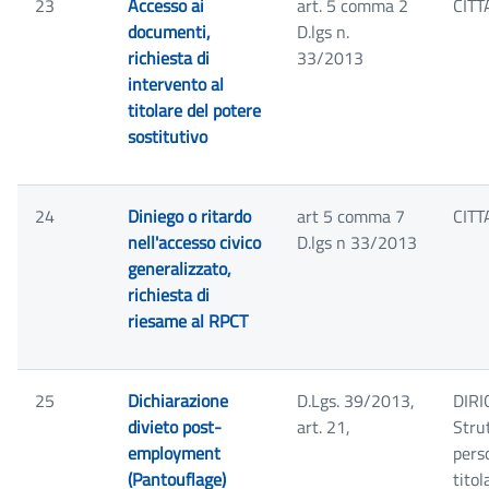
23
Accesso ai
art. 5 comma 2
CITT
documenti,
D.lgs n.
richiesta di
33/2013
intervento al
titolare del potere
sostitutivo
24
Diniego o ritardo
art 5 comma 7
CITT
nell'accesso civico
D.lgs n 33/2013
generalizzato,
richiesta di
riesame al RPCT
25
Dichiarazione
D.Lgs. 39/2013,
DIRIG
divieto post-
art. 21,
Stru
employment
pers
(Pantouflage)
titol