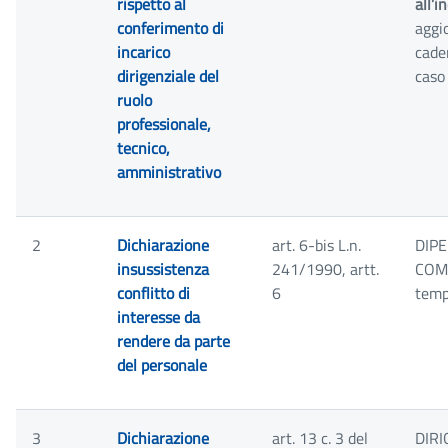
rispetto al
all’i
conferimento di
aggi
incarico
cade
dirigenziale del
caso 
ruolo
professionale,
tecnico,
amministrativo
2
Dichiarazione
art. 6-bis L.n.
DIP
insussistenza
241/1990, artt.
COM
conflitto di
6
temp
interesse da
rendere da parte
del personale
3
Dichiarazione
art. 13 c. 3 del
DIRI