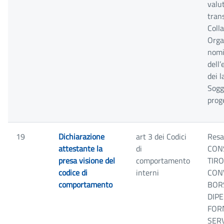
valut
tran
Colla
Orga
nomi
dell
dei l
Sogge
proge
19
Dichiarazione
art 3 dei Codici
Resa
attestante la
di
CON
presa visione del
comportamento
TIRO
codice di
interni
CON
comportamento
BORS
DIPE
FORN
SERV