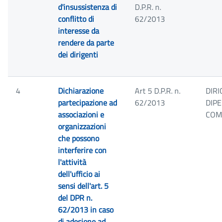
d'insussistenza di
D.P.R. n.
conflitto di
62/2013
interesse da
rendere da parte
dei dirigenti
4
Dichiarazione
Art 5 D.P.R. n.
DIRI
partecipazione ad
62/2013
DIP
associazioni e
COM
organizzazioni
che possono
interferire con
l'attività
dell'ufficio ai
sensi dell'art. 5
del DPR n.
62/2013 in caso
di adesione ad