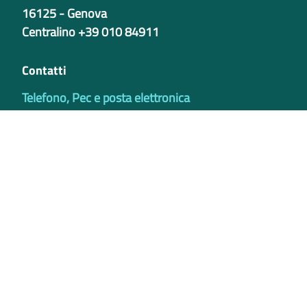
16125 - Genova
Centralino +39 010 84911
Contatti
Telefono, Pec e posta elettronica
Codici istituzionali
Partita iva
02421770997
Codice Univoco ufficio - PIB8EU
IBAN
Certificazioni