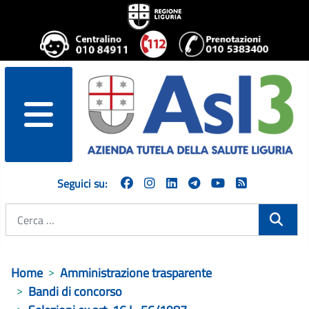
menu
Seguici su:
Cerca
Home
Amministrazione trasparente
Bandi di concorso