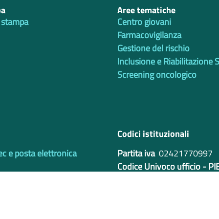
pa
Aree tematiche
 stampa
Centro giovani
Farmacovigilanza
Gestione del rischio
Inclusione e Riabilitazione 
Screening oncologico
Codici istituzionali
ec e posta elettronica
Partita iva
02421770997
Codice Univoco ufficio - P
IBAN