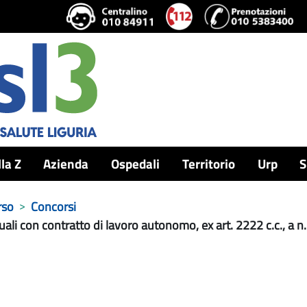
lla Z
Azienda
Ospedali
Territorio
Urp
S
rso
Concorsi
duali con contratto di lavoro autonomo, ex art. 2222 c.c., a 