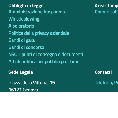
Obblighi di legge
Area stam
Amministrazione trasparente
Comunicati
Whistleblowing
Albo pretorio
Politica della privacy aziendale
Bandi di gara
Bandi di concorso
NSO - punti di consegna e documenti
Atti di notifica per pubblici proclami
Sede Legale
Contatti
Piazza della Vittoria, 15
Telefono, P
16121 Genova
Sede Operativa
Via Bertani 4