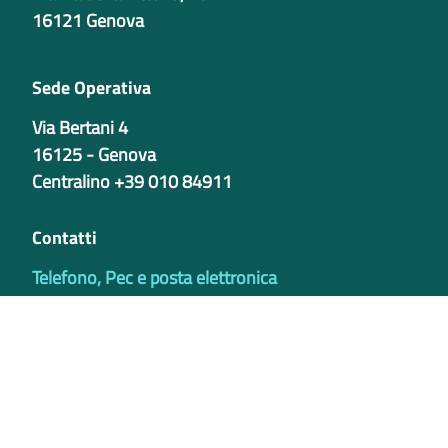
16121 Genova
Sede Operativa
Via Bertani 4
16125 - Genova
Centralino +39 010 84911
Contatti
Telefono, Pec e posta elettronica
Codici istituzionali
Partita iva
02421770997
Codice Univoco ufficio - PIB8EU
IBAN