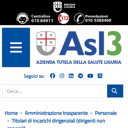
menu
Seguici su:
Cerca
Home
Amministrazione trasparente
Personale
Titolari di incarichi dirigenziali (dirigenti non