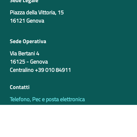
Sede Legale
Piazza della Vittoria, 15
16121 Genova
Sede Operativa
Via Bertani 4
16125 - Genova
Centralino +39 010 84911
Contatti
Telefono, Pec e posta elettronica
Codici istituzionali
Partita iva
02421770997
Codice Univoco ufficio - PIB8EU