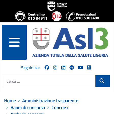
menu
Seguici su:
Cerca
Home
Amministrazione trasparente
Bandi di concorso
Concorsi