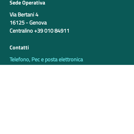
Sede Operativa
Via Bertani 4
16125 - Genova
Centralino +39 010 84911
Contatti
Telefono, Pec e posta elettronica
Codici istituzionali
Partita iva
02421770997
Codice Univoco ufficio - PIB8EU
IBAN
Certificazioni